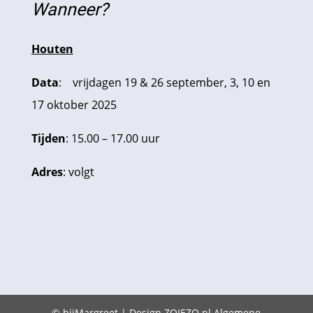
Wanneer?
Houten
Data
: vrij
dagen 19 & 26 september, 3, 10 en
17 oktober 2025
Tijden
:
15.00 – 17.00 uur
Adres
: volgt
© bijMargreet | Design
ZOIEZO.nl
Algemene