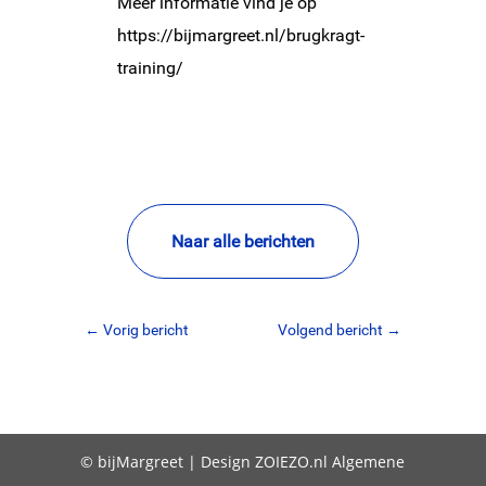
Meer informatie vind je op
https://bijmargreet.nl/brugkragt-
training/
Naar alle berichten
←
Vorig bericht
Volgend bericht
→
© bijMargreet | Design
ZOIEZO.nl
Algemene